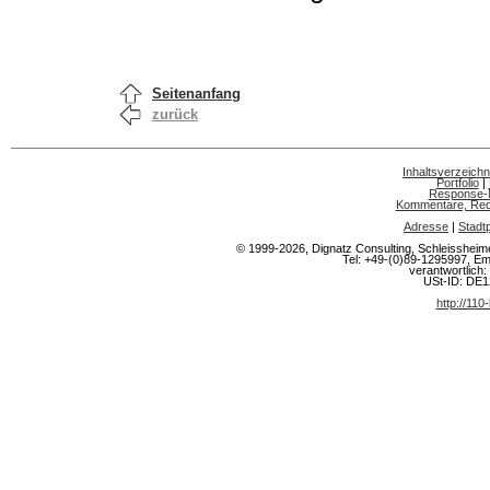
Seitenanfang
zurück
Inhaltsverzeichn
Portfolio
|
Response-
Kommentare, Rede
Adresse
|
Stadt
© 1999-2026, Dignatz Consulting, Schleisshe
Tel: +49-(0)89-1295997, Em
verantwortlich: 
USt-ID: DE
http://110-