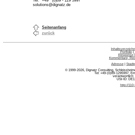
Tel.
+49 (0)89 - 129 5997
solutions@dignatz.de
Seitenanfang
zurück
Inhaltsverzeichn
Portfolio
|
Response-
Kommentare, Rede
Adresse
|
Stadt
© 1999-2026, Dignatz Consulting, Schleisshe
Tel: +49-(0)89-1295997, Em
verantwortlich: 
USt-ID: DE
http://110-