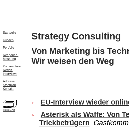
Startseite
Strategy Consulting
Kunden
Portfolio
Von Marketing bis Tec
Response-
Wir weisen den Weg
Messung
Kommentare,
Reden,
Interviews
Adresse
Stadtplan
Kontakt
EU-Interview wieder onlin
Drucken
Asterisk als Waffe: Von 
Trickbetrügern
Gastkomme