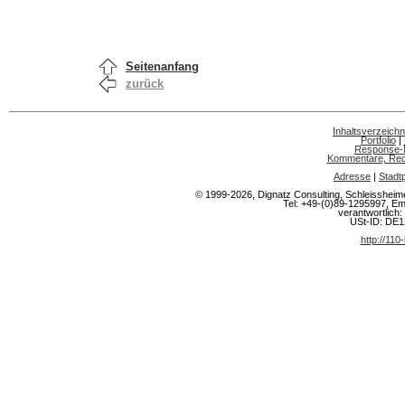
Seitenanfang
zurück
Inhaltsverzeichn
Portfolio
|
Response-
Kommentare, Rede
Adresse
|
Stadt
© 1999-2026, Dignatz Consulting, Schleisshe
Tel: +49-(0)89-1295997, Em
verantwortlich: 
USt-ID: DE
http://110-