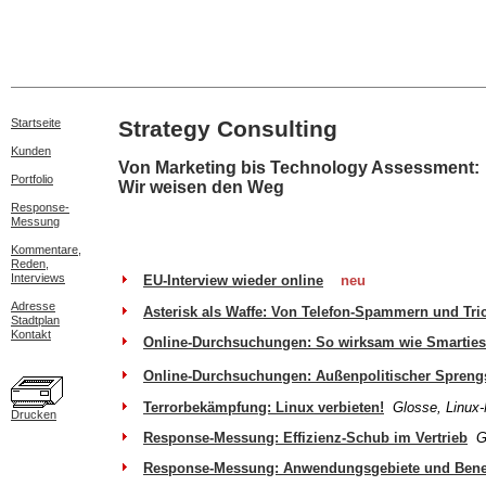
Startseite
Strategy Consulting
Kunden
Von Marketing bis Technology Assessment:
Portfolio
Wir weisen den Weg
Response-
Messung
Kommentare,
Reden,
Interviews
EU-Interview wieder online
neu
Adresse
Asterisk als Waffe: Von Telefon-Spammern und Tri
Stadtplan
Kontakt
Online-Durchsuchungen: So wirksam wie Smartie
Online-Durchsuchungen: Außenpolitischer Sprengs
Terrorbekämpfung: Linux verbieten!
Glosse, Linux
Drucken
Response-Messung: Effizienz-Schub im Vertrieb
G
Response-Messung: Anwendungsgebiete und Benef