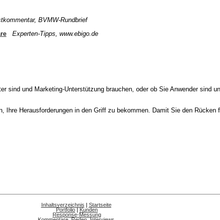
tkommentar, BVMW-Rundbrief
re
Experten-Tipps, www.ebigo.de
ter sind und Marketing-Unterstützung brauchen, oder ob Sie Anwender sind u
en, Ihre Herausforderungen in den Griff zu bekommen. Damit Sie den Rücken f
Inhaltsverzeichnis
|
Startseite
Portfolio
|
Kunden
Response-Messung
Kommentare, Reden, Interviews