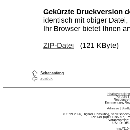
Gekürzte Druckversion de
identisch mit obiger Datei,
Ihr Browser bietet Ihnen an
ZIP-Datei
(121 KByte)
Seitenanfang
zurück
Inhaltsverzeichn
Portfolio
|
Response-
Kommentare, Rede
Adresse
|
Stadt
© 1999-2026, Dignatz Consulting, Schleisshe
Tel: +49-(0)89-1295997, Em
verantwortlich: 
USt-ID: DE
http://110-