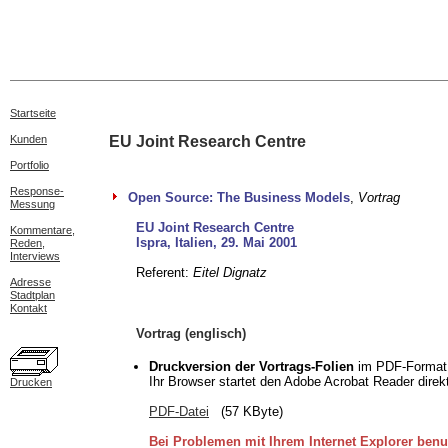
Startseite
EU Joint Research Centre
Kunden
Portfolio
Response-
Open Source: The Business Models
,
Vortrag
Messung
EU Joint Research Centre
Kommentare,
Ispra, Italien, 29. Mai 2001
Reden,
Interviews
Referent:
Eitel Dignatz
Adresse
Stadtplan
Kontakt
Vortrag (englisch)
Druckversion der Vortrags-Folien
im PDF-Format
Ihr Browser startet den Adobe Acrobat Reader direk
Drucken
PDF-Datei
(57 KByte)
Bei Problemen mit Ihrem Internet Explorer benut