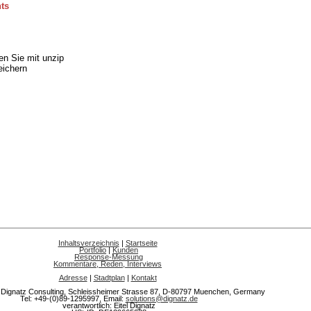
ts
en Sie mit unzip
eichern
Inhaltsverzeichnis
|
Startseite
Portfolio
|
Kunden
Response-Messung
Kommentare, Reden, Interviews
Adresse
|
Stadtplan
|
Kontakt
 Dignatz Consulting, Schleissheimer Strasse 87, D-80797 Muenchen, Germany
Tel: +49-(0)89-1295997, Email:
solutions@dignatz.de
verantwortlich: Eitel Dignatz