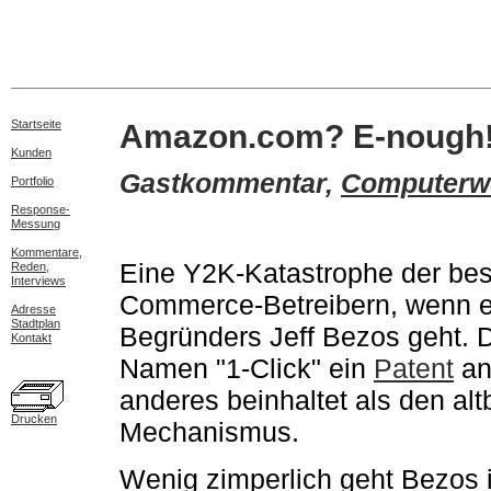
Startseite
Amazon.com? E-nough
Kunden
Gastkommentar,
Computerw
Portfolio
Response-
Messung
Kommentare,
Eine Y2K-Katastrophe der bes
Reden,
Interviews
Commerce-Betreibern, wenn 
Adresse
Stadtplan
Begründers Jeff Bezos geht. D
Kontakt
Namen "1-Click" ein
Patent
an
anderes beinhaltet als den a
Drucken
Mechanismus.
Wenig zimperlich geht Bezos 