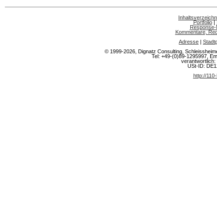
Inhaltsverzeichn
Portfolio
|
Response-
Kommentare, Rede
Adresse
|
Stadt
© 1999-2026, Dignatz Consulting, Schleisshe
Tel: +49-(0)89-1295997, Em
verantwortlich: 
USt-ID: DE
http://110-