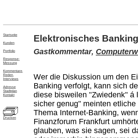
Startseite
Elektronisches Banking i
Kunden
Gastkommentar,
Computerw
Portfolio
Response-
Messung
Kommentare,
Wer die Diskussion um den Eins
Reden,
Interviews
Banking verfolgt, kann sich d
Adresse
Stadtplan
diese bisweilen "Zwiedenk" á 
Kontakt
sicher genug" meinten etliche 
Thema Internet-Banking, wenn
Drucken
Finanzforum Frankfurt umhört
glauben, was sie sagen, sei da