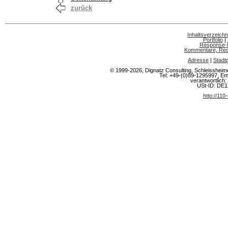
zurück
Inhaltsverzeichn
Portfolio
|
Response-
Kommentare, Rede
Adresse
|
Stadt
© 1999-2026, Dignatz Consulting, Schleisshe
Tel: +49-(0)89-1295997, Em
verantwortlich: 
USt-ID: DE
http://110-