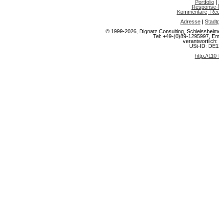
Portfolio
|
Response-
Kommentare, Rede
Adresse
|
Stadt
© 1999-2026, Dignatz Consulting, Schleisshe
Tel: +49-(0)89-1295997, Em
verantwortlich: 
USt-ID: DE
http://110-