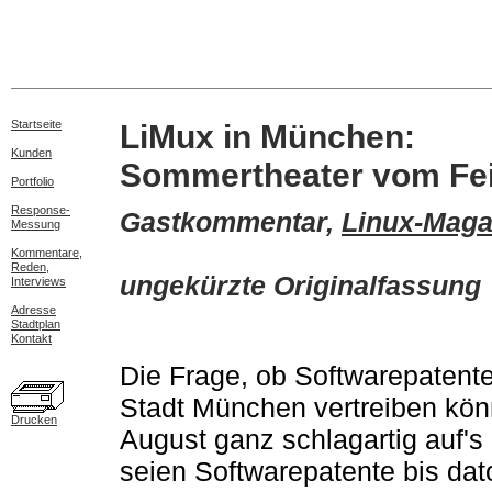
Startseite
LiMux in München:
Kunden
Sommertheater vom Fe
Portfolio
Response-
Gastkommentar,
Linux-Maga
Messung
Kommentare,
Reden,
ungekürzte Originalfassung
Interviews
Adresse
Stadtplan
Kontakt
Die Frage, ob Softwarepatent
Stadt München vertreiben kön
Drucken
August ganz schlagartig auf's 
seien Softwarepatente bis da