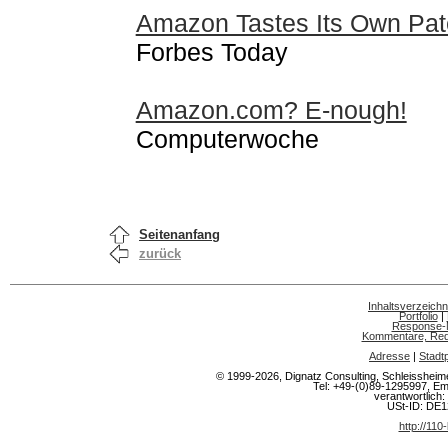
Amazon Tastes Its Own Pat
Forbes Today
Amazon.com? E-nough!
Computerwoche
Seitenanfang
zurück
Inhaltsverzeichn
Portfolio
|
Response-
Kommentare, Rede
Adresse
|
Stadt
© 1999-2026, Dignatz Consulting, Schleisshe
Tel: +49-(0)89-1295997, Em
verantwortlich: 
USt-ID: DE
http://110-